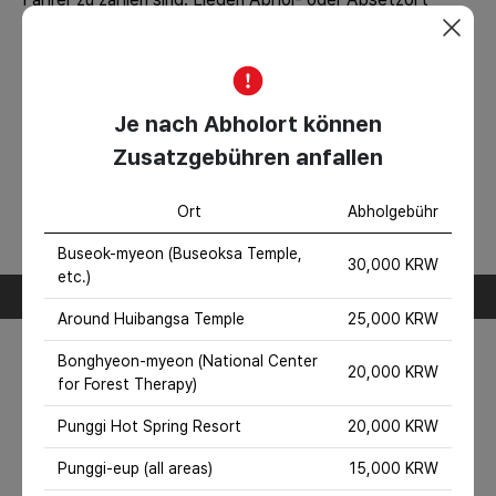
außerhalb des Stadtzentrums, können zusätzliche
Gebühren anfallen oder der Service nicht verfügbar sein.
Inkl./Exkl.
Inklusive Leistungen
Je nach Abholort können
Taxikosten, Kraftstoffkosten
Nicht inbegriffen
Zusatzgebühren anfallen
Maut- und Parkgebühren (falls vorhanden), Eintrittspreise
für Attraktionen, Erlebnisgebühren, Reiseversicherung,
Ort
Abholgebühr
Speisen- und Getränkekosten, sonstige persönliche
Reisekosten.
Buseok-myeon (Buseoksa Temple,
Reiseverlauf-Informationen
30,000 KRW
etc.)
Tag 1
Around Huibangsa Temple
25,000 KRW
1
무섬마을(Museom Maeul)
Bonghyeon-myeon (National Center
20,000 KRW
for Forest Therapy)
Village where you can admire traditional houses
Punggi Hot Spring Resort
20,000 KRW
Punggi-eup (all areas)
15,000 KRW