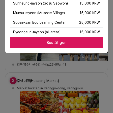
Sunheung-myeon (Sosu Seowon)
15,000 KRW
경북 영주시 문수면 무섬로234번길 31-12
Munsu-myeon (Museom Village)
15,000 KRW
Sobaeksan Eco Learning Center
25,000 KRW
2
무섬외나무다리(Museom Village Wooden Bridge)
Single tree bridge in Museom Village
Pyeongeun-myeon (all areas)
15,000 KRW
Bestätigen
경북 영주시 문수면 무섬로234번길 41
3
후생 시장(Husaeng Market)
Market located in Yeongju-dong, Yeongju-si