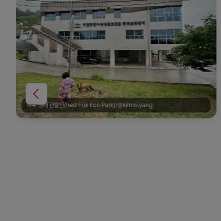
여우 생태 관찰원(Red Fox Eco Park)|@kilmo.yang