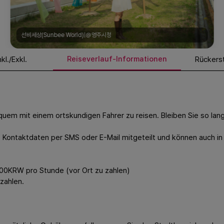
선비세상(Sunbee World)|@영주시청
Reiseverlauf-Informationen
nkl./Exkl.
Rückerst
uem mit einem ortskundigen Fahrer zu reisen. Bleiben Sie so lan
Kontaktdaten per SMS oder E-Mail mitgeteilt und können auch in
00KRW pro Stunde (vor Ort zu zahlen)
zahlen.