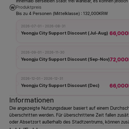
Innerhalb derselben Stadt frei wählbar, es können jedoch
Produktpreis
Bis zu 4 Personen (Mittelklasse) : 132,000KRW
2026-07-01 - 2026-08-31
66,00
Yeongju City Support Discount (Jul-Aug)
2026-09-01 - 2026-11-30
72,00
Yeongju City Support Discount (Sep-Nov)
2026-12-01 - 2026-12-31
66,00
Yeongju City Support Discount (Dec)
Informationen
Die angezeigte Nutzungsdauer basiert auf einem Durchsch
überschritten werden. Für überschrittene Zeit fallen zusät
oder Absetzort außerhalb des Stadtzentrums, können zusät