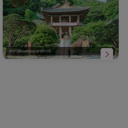
부석사(Buseoksa)|@영주시청