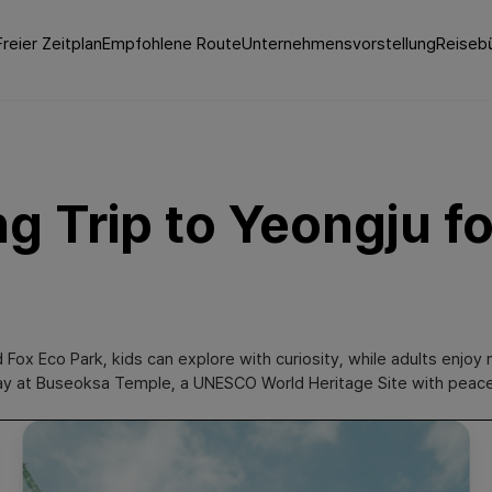
Freier Zeitplan
Empfohlene Route
Unternehmensvorstellung
Reisebü
ng Trip to Yeongju f
d Fox Eco Park, kids can explore with curiosity, while adults enjo
e day at Buseoksa Temple, a UNESCO World Heritage Site with peac