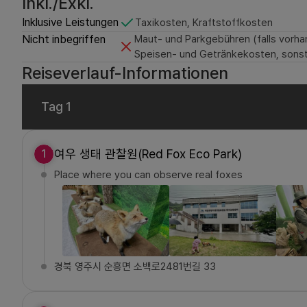
Inkl./Exkl.
Inklusive Leistungen
Taxikosten, Kraftstoffkosten
Nicht inbegriffen
Maut- und Parkgebühren (falls vorhan
Speisen- und Getränkekosten, sonst
Reiseverlauf-Informationen
Tag 1
여우 생태 관찰원(Red Fox Eco Park)
1
Place where you can observe real foxes
경북 영주시 순흥면 소백로2481번길 33