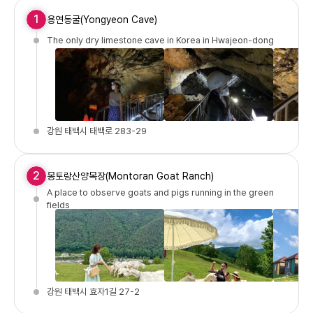
1
용연동굴(Yongyeon Cave)
The only dry limestone cave in Korea in Hwajeon-dong
강원 태백시 태백로 283-29
2
몽토랑산양목장(Montoran Goat Ranch)
A place to observe goats and pigs running in the green
fields
강원 태백시 효자1길 27-2