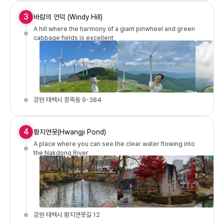
3
바람의 언덕 (Windy Hill)
A hill where the harmony of a giant pinwheel and green
cabbage fields is excellent
강원 태백시 창죽동 9-384
4
황지연못(Hwangji Pond)
A place where you can see the clear water flowing into
the Nakdong River
강원 태백시 황지연못길 12