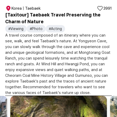
Korea | Taebaek
3991
[Taxitour] Taebaek Travel Preserving the
Charm of Nature
#Viewing
#Photo
#Acting
A travel course composed of an itinerary where you can
see, walk, and feel Taebaek's nature. At Yongyeon Cave,
you can slowly walk through the cave and experience cool
and unique geological formations, and at Mongtorang Goat
Ranch, you can spend leisurely time watching the tranquil
ranch and goats. At Wind Hill and Hwangji Pond, you can
enjoy expansive views and quiet walking paths, and at
Cheoram Coal Mine History Village and Gumunso, you can
explore Taebaek's past and the traces of ancient nature
together. Recommended for travelers who want to see
the various faces of Taebaek's nature up close.