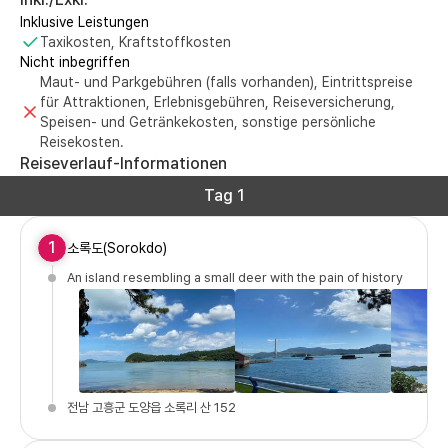
Inklusive Leistungen
Taxikosten, Kraftstoffkosten
Nicht inbegriffen
Maut- und Parkgebühren (falls vorhanden), Eintrittspreise
für Attraktionen, Erlebnisgebühren, Reiseversicherung,
Speisen- und Getränkekosten, sonstige persönliche
Reisekosten.
Reiseverlauf-Informationen
Tag 1
1
소록도(Sorokdo)
An island resembling a small deer with the pain of history
전남 고흥군 도양읍 소록리 산 152