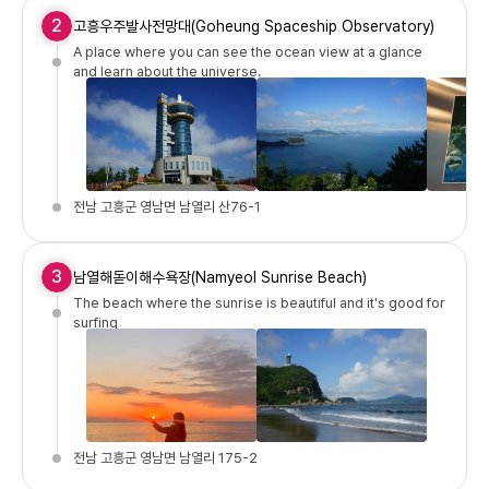
2
고흥우주발사전망대(Goheung Spaceship Observatory)
A place where you can see the ocean view at a glance
and learn about the universe.
전남 고흥군 영남면 남열리 산76-1
3
남열해돋이해수욕장(Namyeol Sunrise Beach)
The beach where the sunrise is beautiful and it's good for
surfing
전남 고흥군 영남면 남열리 175-2