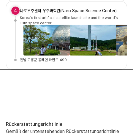
4
나로우주센터 우주과학관(Naro Space Science Center)
Korea's first artificial satellite launch site and the world's
13th space center
전남 고흥군 봉래면 하반로 490
Rückerstattungsrichtlinie
Gemäß der untenstehenden Rückerstattungsrichtlinie