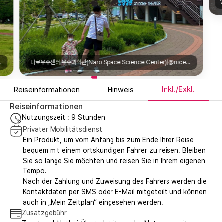
)|@nicejieun7
나로우주센터 우주과학관(Naro Space Science Center)|@nicejieun7
Inkl./Exkl.
Reiseinformationen
Hinweis
Reiseinformationen
Nutzungszeit : 9 Stunden
Privater Mobilitätsdienst
Ein Produkt, um vom Anfang bis zum Ende Ihrer Reise
bequem mit einem ortskundigen Fahrer zu reisen. Bleiben
Sie so lange Sie möchten und reisen Sie in Ihrem eigenen
Tempo.
Nach der Zahlung und Zuweisung des Fahrers werden die
Kontaktdaten per SMS oder E-Mail mitgeteilt und können
auch in „Mein Zeitplan“ eingesehen werden.
Zusatzgebühr