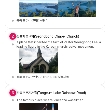
충북 충주시 살미면 신당리
2
성봉채플교회(Seongbong Chapel Church)
A place that inherited the faith of Pastor Seongbong Lee, a
leading figure in the Korean church revival movement
충북 충주시 수안보면 탑골1길 36 성봉채플
3
탄금호무지개길(Tangeum Lake Rainbow Road)
The famous place where Vincenzo was filmed