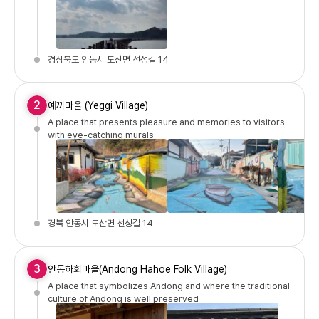
경상북도 안동시 도산면 선성길 14
2
예끼마을 (Yeggi Village)
A place that presents pleasure and memories to visitors
with eye-catching murals
경북 안동시 도산면 선성길 14
3
안동하회마을(Andong Hahoe Folk Village)
A place that symbolizes Andong and where the traditional
culture of Andong is well preserved