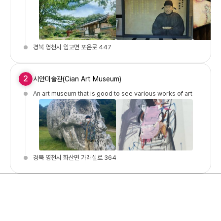
경북 영천시 임고면 포은로 447
2
시안미술관(Cian Art Museum)
An art museum that is good to see various works of art
경북 영천시 화산면 가래실로 364