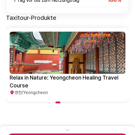
1 Tag vor bis zum Nutzungstag
100%
Taxitour-Produkte
elax in Nature: Yeongcheon Healing Travel
Kids
ourse
영천/
영천/Yeongcheon