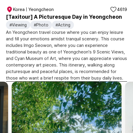
Korea | Yeongcheon
4619
[Taxitour] A Picturesque Day in Yeongcheon
#Viewing
#Photo
#Acting
An Yeongcheon travel course where you can enjoy leisure
and fill your emotions amidst tranquil scenery. This course
includes Imgo Seowon, where you can experience
traditional beauty as one of Yeongcheon's 9 Scenic Views,
and Cyan Museum of Art, where you can appreciate various
contemporary art pieces. This itinerary, walking along
picturesque and peaceful places, is recommended for
those who want a brief respite from their busy daily lives.