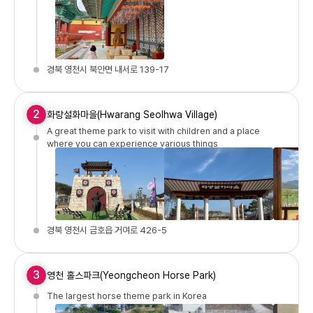
경북 영천시 북안면 내서로 139-17
2
화랑설화마을(Hwarang Seolhwa Village)
A great theme park to visit with children and a place
where you can experience various things
경북 영천시 금호읍 거여로 426-5
3
영천 홀스파크(Yeongcheon Horse Park)
The largest horse theme park in Korea