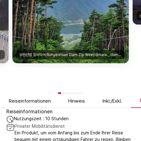
보현산댐 짚와이어(Bohyeonsan Dam Zip Wire)|@nara._.domdom
Reiseinformationen
Hinweis
Inkl./Exkl.
Reiseinformationen
Nutzungszeit : 10 Stunden
Privater Mobilitätsdienst
Ein Produkt, um vom Anfang bis zum Ende Ihrer Reise
bequem mit einem ortskundigen Fahrer zu reisen. Bleiben