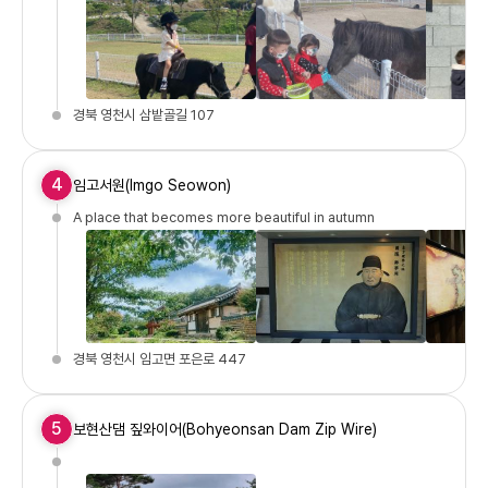
경북 영천시 삼밭골길 107
4
임고서원(Imgo Seowon)
A place that becomes more beautiful in autumn
경북 영천시 임고면 포은로 447
5
보현산댐 짚와이어(Bohyeonsan Dam Zip Wire)