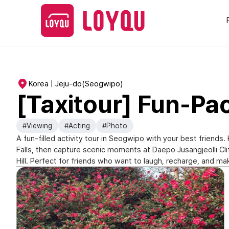
Korea | Jeju-do(Seogwipo)
[Taxitour] Fun-Pa
#Viewing
#Acting
#Photo
A fun-filled activity tour in Seogwipo with your best friends.
Falls, then capture scenic moments at Daepo Jusangjeolli Cli
Hill. Perfect for friends who want to laugh, recharge, and 