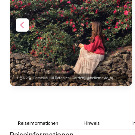
천지연폭포(Cheonjiyeon Waterfall)|@jumilee_zzz
Reiseinformationen
Hinweis
I
Reiseinformationen