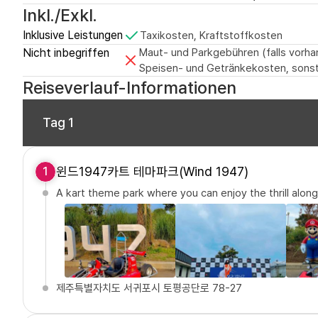
Inkl./Exkl.
Inklusive Leistungen
Taxikosten, Kraftstoffkosten
Nicht inbegriffen
Maut- und Parkgebühren (falls vorhan
Speisen- und Getränkekosten, sonst
Reiseverlauf-Informationen
Tag 1
윈드1947카트 테마파크(Wind 1947)
1
A kart theme park where you can enjoy the thrill along
제주특별자치도 서귀포시 토평공단로 78-27