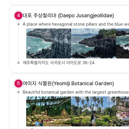
대포 주상절리대 (Daepo Jusangjeollidae)
4
A place where hexagonal stone pillars and the blue w
제주특별자치도 서귀포시 이어도로 36-24
여미지 식물원(Yeomiji Botanical Garden)
5
Beautiful botanical garden with the largest greenhous