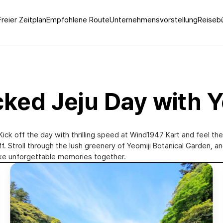
Freier Zeitplan
Empfohlene Route
Unternehmensvorstellung
Reisebü
cked Jeju Day with Y
 Kick off the day with thrilling speed at Wind1947 Kart and feel t
ff. Stroll through the lush greenery of Yeomiji Botanical Garden, 
make unforgettable memories together.