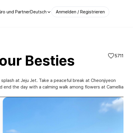
ro und Partner
Anmelden / Registrieren
Deutsch
our Besties
5711
he splash at Jeju Jet. Take a peaceful break at Cheonjiyeon
and end the day with a calming walk among flowers at Camellia
여미지 식물원(Yeomiji Botanical Garden)|@bellemavie_hj