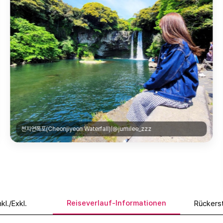
카멜리아힐(Camellia Hill Botanical Garden)|@e.chaebin
Reiseverlauf-Informationen
nkl./Exkl.
Rückerst