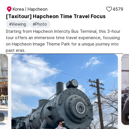
Korea | Hapcheon
4579
[Taxitour] Hapcheon Time Travel Focus
#Viewing
#Photo
Starting from Hapcheon Intercity Bus Terminal, this 3-hour
tour offers an immersive time travel experience, focusing
on Hapcheon Image Theme Park for a unique journey into
past eras.
|@koko_46.44