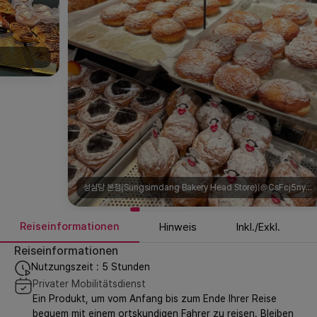
성심당 본점(Sungsimdang Bakery Head Store)|@CsFcj5nyVfL
Reiseinformationen
Hinweis
Inkl./Exkl.
Reiseinformationen
Nutzungszeit : 5 Stunden
Privater Mobilitätsdienst
Ein Produkt, um vom Anfang bis zum Ende Ihrer Reise
bequem mit einem ortskundigen Fahrer zu reisen. Bleiben