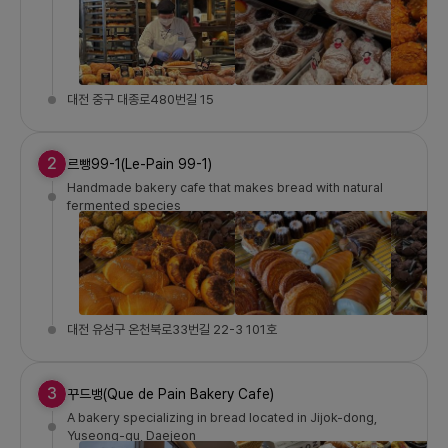
대전 중구 대종로480번길 15
2
르뺑99-1(Le-Pain 99-1)
Handmade bakery cafe that makes bread with natural
fermented species
대전 유성구 온천북로33번길 22-3 101호
3
꾸드뱅(Que de Pain Bakery Cafe)
A bakery specializing in bread located in Jijok-dong,
Yuseong-gu, Daejeon