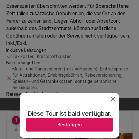
Essenszeiten überschritten werden. Für überschrittene
Zeit fallen zusätzliche Gebühren an, die vor Ort an den
Fahrer zu zahlen sind. Liegen Abhol- oder Absetzort
außerhalb des Stadtzentrums, können zusätzliche
Gebühren anfallen oder der Service nicht verfügbar sein.
Inkl./Exkl.
Inklusive Leistungen
Taxikosten, Kraftstoffkosten
Nicht inbegriffen
Maut- und Parkgebühren (falls vorhanden), Eintrittspreise
für Attraktionen, Erlebnisgebühren, Reiseversicherung,
Speisen- und Getränkekosten, sonstige persönliche
Reisekosten.
Reiseverlauf-Informationen
Tag 1
Diese Tour ist bald verfügbar.
1
성심당 본점(Sungsimdang Bakery Head Store)
Bestätigen
One of the top three bakeries in the country