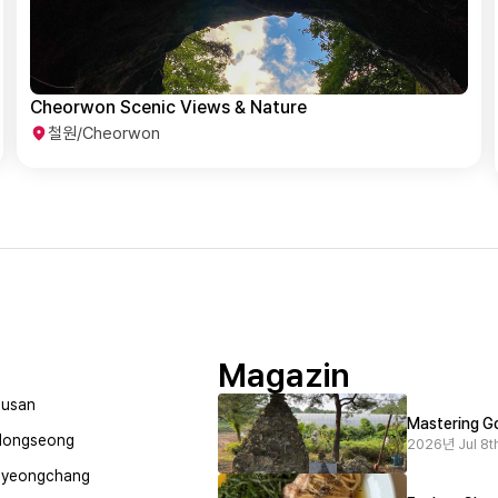
Cheorwon Scenic Views & Nature
철원/Cheorwon
Magazin
usan
Mastering Go
Hongseong
2026년 Jul 8th
Pyeongchang