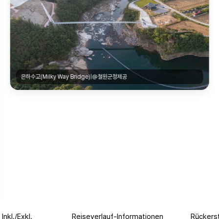
은하수교(Milky Way Bridge)|@철원군청제공
Inkl./Exkl.
Reiseverlauf-Informationen
Rückerst