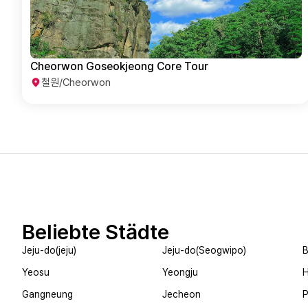
Cheorwon Goseokjeong Core Tour
철원/Cheorwon
Beliebte Städte
Jeju-do(jeju)
Jeju-do(Seogwipo)
B
Yeosu
Yeongju
Gangneung
Jecheon