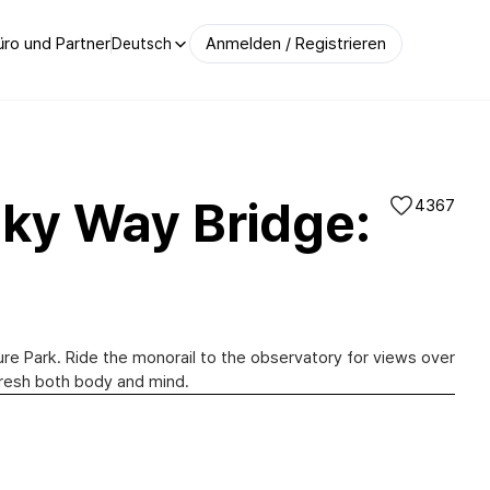
ro und Partner
Anmelden / Registrieren
Deutsch
lky Way Bridge:
4367
re Park. Ride the monorail to the observatory for views over
은하수교(Milky Way Bridge)|@철원군청제공
fresh both body and mind.