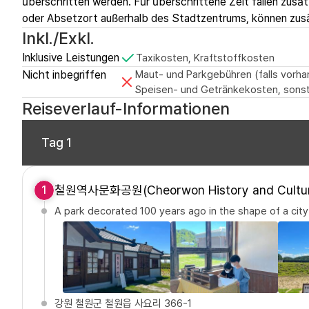
überschritten werden. Für überschrittene Zeit fallen zusät
oder Absetzort außerhalb des Stadtzentrums, können zusät
Inkl./Exkl.
Inklusive Leistungen
Taxikosten, Kraftstoffkosten
Nicht inbegriffen
Maut- und Parkgebühren (falls vorhan
Speisen- und Getränkekosten, sonst
Reiseverlauf-Informationen
Tag 1
철원역사문화공원(Cheorwon History and Cultur
1
A park decorated 100 years ago in the shape of a city
강원 철원군 철원읍 사요리 366-1