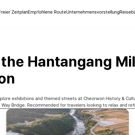
Freier Zeitplan
Empfohlene Route
Unternehmensvorstellung
Reisebü
 the Hantangang Mi
won
plore exhibitions and themed streets at Cheorwon History & Cultu
 Way Bridge. Recommended for travelers looking to relax and re